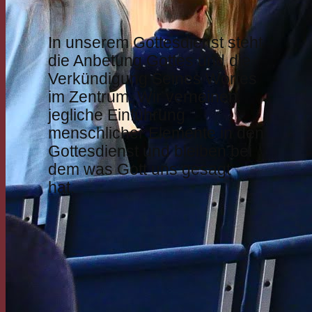
In unserem Gottesdienst steht
die Anbetung Gottes und die
Verkündigung Seines Wortes
im Zentrum. Wir verneinen
jegliche Einführung
menschlicher Elemente in den
Gottesdienst und bleiben bei
dem was Gott uns gesagt
hat.