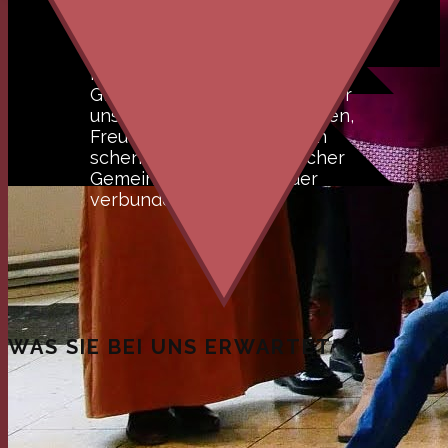
Wir sind eine Gruppe ganz
unterschiedlicher
Menschen. Doch durch den
Glauben an Jesus Christus, der
uns Vergebung, ewiges Leben,
Freude und wahren Frieden
schenkt, sind wir in herzlicher
Gemeinschaft miteinander
verbunden.
WAS SIE BEI UNS ERWARTET