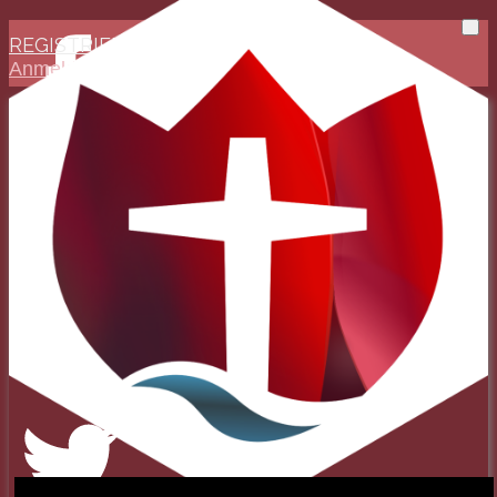
REGISTRIEREN
Anmelden
Evangelisch-Reformierte
Baptistengemeinde
Wetzlar