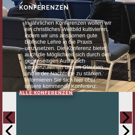
KONFERENZEN
In jährlichen Konferenzen wollen wir
ein christliches Weltbild kultivieren,
indem wir uns anspornen gute
biblische Lehre in die Praxis
umzusetzen. Die Konferenz bietet
auch die Möglichkeit sich durch den
gegenseitigen Austausch
kennenzulernen und im Glauben
und in der Nachfolge zu stärken.
Informieren Sie sich hier über
unsere kommende Konferenz:
ALLE KONFERENZEN