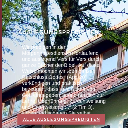
AUSLEGUNGSPREDIGTEN
Wir predigen in den
Morgengottesdiensten fortlaufend
und auslegend Vers für Vers durch
ganze Bücher der Bibel. Auf diese
Weise möchten wir „den ganzen
Ratschluss Gottes“ (Apg 20)
verkündigen und praktisch
bezeugen, dass „alle Schrift von
Gott eingegeben ist und nützlich zur
Lehre, Überführung, Zurechtweisung
und Unterweisung ...“ (2 Tim 3).
Hören und schauen Sie selbst.
ALLE AUSLEGUNGSPREDIGTEN