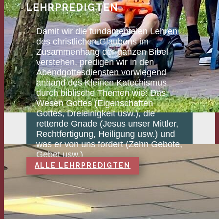
LEHRPREDIGTEN
Damit wir die fundamentalen Lehren
des christlichen Glaubens im
Zusammenhang der ganzen Bibel
verstehen, predigen wir in den
Abendgottesdiensten vorwiegend
anhand des Kleinen Katechismus
durch biblische Themen wie: Das
Wesen Gottes (Eigenschaften
Gottes, Dreieinigkeit usw.), die
rettende Gnade (Jesus unser Mittler,
Rechtfertigung, Heiligung usw.) und
was er von uns fordert (Zehn Gebote,
Gebet usw.)
ALLE LEHRPREDIGTEN