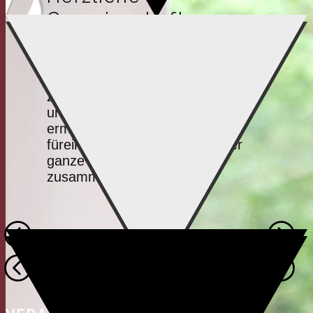
Gemeinschaft
Wir streben danach uns einander
zu lieben, zu helfen, zu
unterstützen, zu ermahnen, zu
ermutigen, zu stärken und
füreinander zu beten, damit der
ganze Leib Christi einheitlich
zusammen wachsen kann.