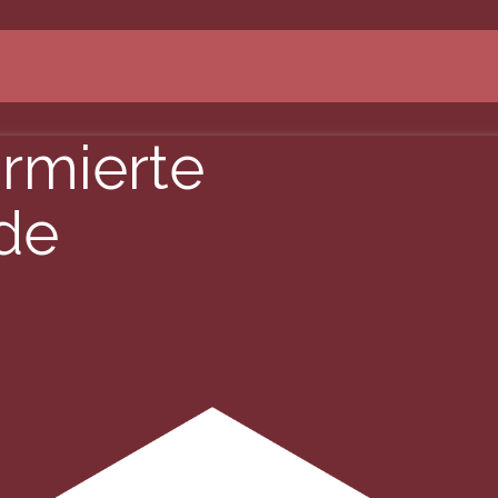
ormierte
de