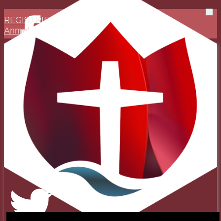
REGISTRIEREN
Anmelden
Evangelisch-Reformierte
Baptistengemeinde
Wetzlar