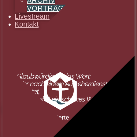
ARCHIV
VORTRÄGE
Livestream
Kontakt
Glaubwürdig ist das Wort:
Wer nach einem Aufseherdienst
trachtet,
der begehrt ein schönes Werk.
SPENDEN
Evangelisch-Reformierte
Baptistengemeinde
Wetzlar