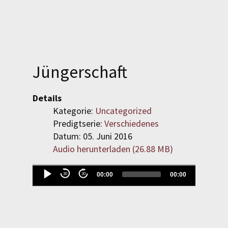
SPENDEN
LOGIN
Jüngerschaft
REGISTRIEREN
Details
Kategorie:
Uncategorized
Predigtserie:
Verschiedenes
Datum: 05. Juni 2016
Audio herunterladen (
26.88 MB
)
Audio-
00:00
00:00
30
30
Evangelisch-Reformierte
Player
Baptistengemeinde
Wetzlar