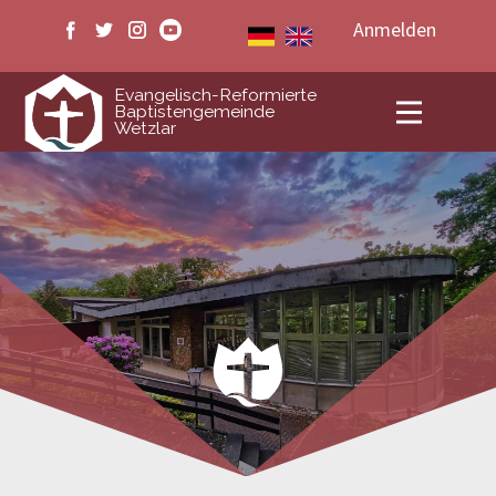
Anmelden
ERB Wetzlar
Evangelisch-Reformierte
Baptistengemeinde
Wetzlar
Veranstaltungen
Medien
Livestream
Kontakt