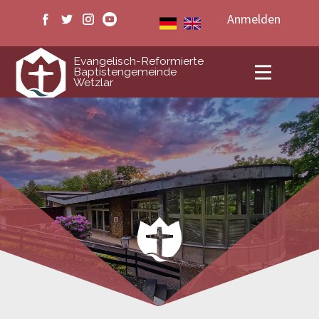
Anmelden
ERB Wetzlar
Evangelisch-Reformierte
Baptistengemeinde
Wetzlar
Veranstaltungen
Medien
Livestream
Kontakt