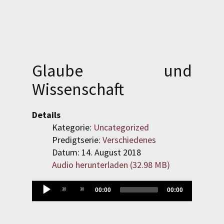
SPENDEN
LOGIN
Glaube und
REGISTRIEREN
Wissenschaft
Details
Kategorie:
Uncategorized
Predigtserie:
Verschiedenes
Datum: 14. August 2018
Audio herunterladen (
32.98 MB
)
Evangelisch-Reformierte
Baptistengemeinde
Audio-
00:00
00:00
30
30
Wetzlar
Player