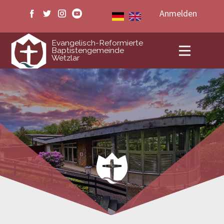
Anmelden
ERB Wetzlar
Evangelisch-Reformierte
Baptistengemeinde
Wetzlar
Veranstaltungen
Medien
Livestream
Kontakt