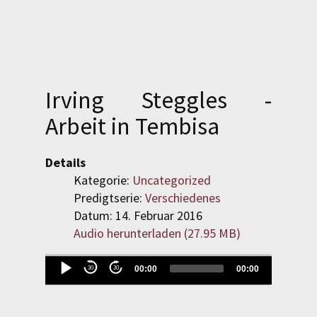
SPENDEN
LOGIN
Irving Steggles -
REGISTRIEREN
Arbeit in Tembisa
Details
Kategorie:
Uncategorized
Predigtserie:
Verschiedenes
Datum: 14. Februar 2016
Audio herunterladen (
27.95 MB
)
Evangelisch-Reformierte
Baptistengemeinde
Audio-
00:00
00:00
30
30
Wetzlar
Player